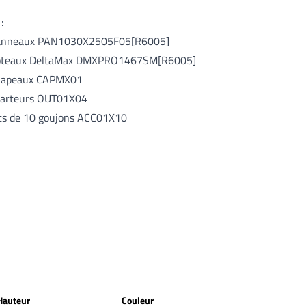
:
anneaux
PAN1030X2505F05[R6005]
oteaux DeltaMax
DMXPRO1467SM[R6005]
hapeaux CAPMX01
carteurs OUT01X04
ots de 10 goujons ACC01X10
Hauteur
Couleur