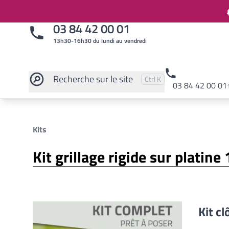
03 84 42 00 01
13h30-16h30 du lundi au vendredi
Recherche
sur le site
Pressez
et
pour rechercher
Ctrl
K
03 84 42 00 01
Rechercher sur le site
Kits
Kit grillage rigide sur platin
Kit cl