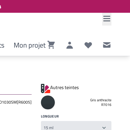
ts
Mon projet
Panier
Compte
Listes de souhaits
Contact
Autres teintes
Gris anthracite
O1030SM[R6005]
R7016
LONGUEUR