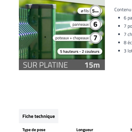
Contenu 
6 p
7 p
7 c
8 é
3 l
Fiche technique
Type de pose
Longueur