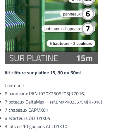
Kit clôture sur platine 15, 30 ou 50ml
Contenu :
6 panneaux
PAN1930X2505F05[R7016]
7 poteaux DeltaMax
ref:DMXPRO2367SM[R7016]
7 chapeaux CAPMX01
8 écarteurs OUT01X04
3 lots de 10 goujons ACC01X10