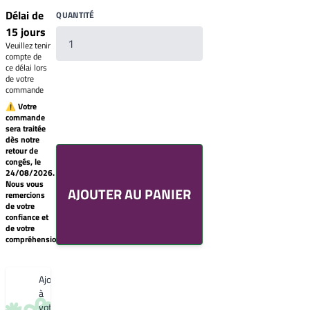
Délai de
QUANTITÉ
15 jours
Veuillez tenir
compte de
ce délai lors
de votre
commande
⚠ Votre
commande
sera traitée
Votre
dès notre
liste
retour de
de
congés, le
souhaits
24/08/2026.
Un
Nous vous
AJOUTER AU PANIER
produit
remercions
0,00€
de votre
confiance et
Créer
de votre
une
compréhension.
nouvelle
liste
de
souhaits
Ajouter
à
votre