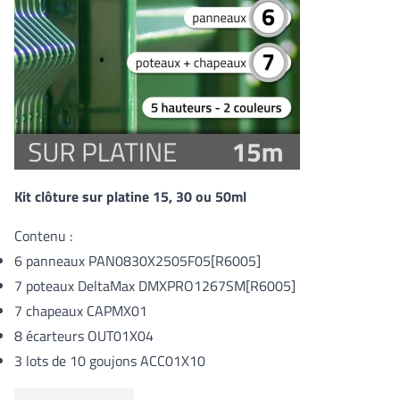
Kit clôture sur platine 15, 30 ou 50ml
Contenu :
6 panneaux
PAN0830X2505F05[R6005]
7 poteaux DeltaMax
DMXPRO1267SM[R6005]
7 chapeaux CAPMX01
8 écarteurs OUT01X04
3 lots de 10 goujons ACC01X10