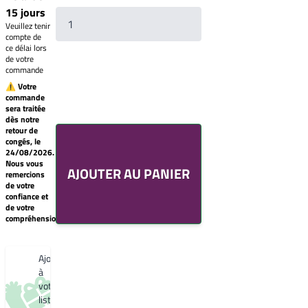
15 jours
Veuillez tenir
compte de
ce délai lors
de votre
commande
⚠ Votre
commande
sera traitée
Votre
dès notre
liste
retour de
de
congés, le
souhaits
24/08/2026.
Un
Nous vous
AJOUTER AU PANIER
produit
remercions
0,00€
de votre
confiance et
Créer
de votre
une
compréhension.
nouvelle
liste
de
souhaits
Ajouter
à
votre
liste