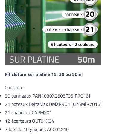
Kit clôture sur platine 15, 30 ou 50ml
Contenu :
20 panneaux
PAN1030X2505F05[R7016]
21 poteaux DeltaMax
DMXPRO1467SM[R7016]
21 chapeaux CAPMX01
12 écarteurs OUT01X04
7 lots de 10 goujons ACC01X10