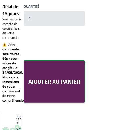
Délai de
QUANTITÉ
15 jours
Veuillez tenir
compte de
ce délai lors
de votre
commande
⚠ Votre
commande
sera traitée
Votre
dès notre
liste
retour de
de
congés, le
souhaits
24/08/2026.
Un
Nous vous
AJOUTER AU PANIER
produit
remercions
0,00€
de votre
confiance et
Créer
de votre
une
compréhension.
nouvelle
liste
de
souhaits
Ajouter
à
votre