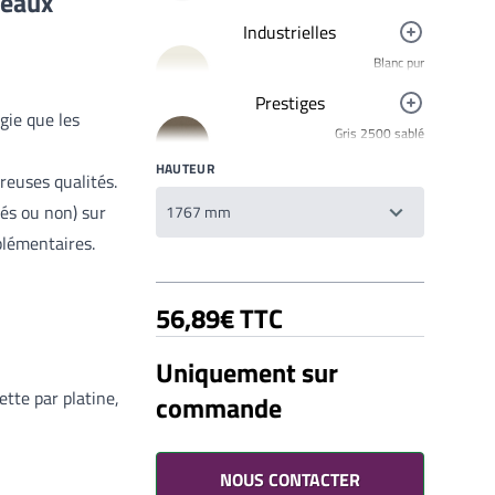
neaux
Industrielles
Blanc pur
R9010
Prestiges
Noir foncé
gie que les
Gris 2500 sablé
R9005
YW358F
HAUTEUR
Jaune signalisation
breuses qualités.
Bronze 2525
R1023
YW283F
és ou non) sur
Rouge clair brillant
Brun 2650 Sablé
R3020
plémentaires.
YW366F
Galet 2525
56,89€ TTC
YX050F
Starlight 2525 Sablé
Uniquement sur
YX353F
tte par platine,
commande
Gris 2900 Sablé
Votre liste de souhaits
YW355F
Un produit
0,00€
Bleu 2600 Sablé
YW361F
NOUS CONTACTER