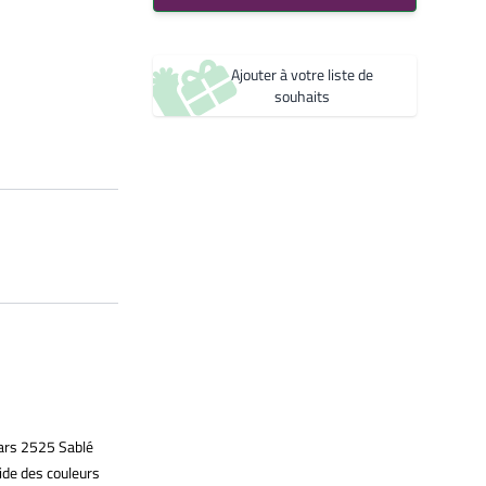
Noir 2200 Sablé
Créer une nouvelle liste de souhaits
YW360F
Noir 2300 Sablé
Ajouter à votre liste de
YW383I
souhaits
rs 2525 Sablé
ide des couleurs