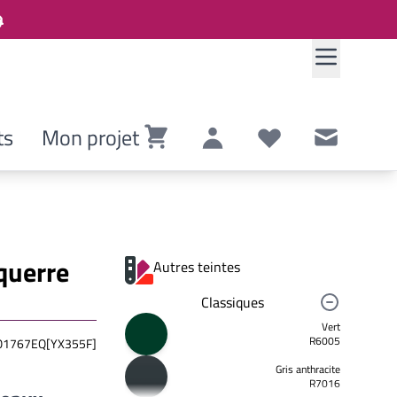
ts
Mon projet
Panier
Compte
Listes de souhaits
Contact
querre
Autres teintes
Classiques
Vert
R6005
1767EQ[YX355F]
Gris anthracite
R7016