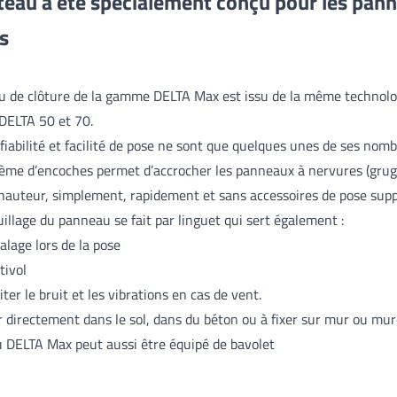
teau a été spécialement conçu pour les pan
es
u de clôture de la gamme DELTA Max est issu de la même technolo
DELTA 50 et 70.
 fiabilité et facilité de pose ne sont que quelques unes de ses nom
ème d’encoches permet d’accrocher les panneaux à nervures (grug
 hauteur, simplement, rapidement et sans accessoires de pose sup
uillage du panneau se fait par linguet qui sert également :
alage lors de la pose
tivol
iter le bruit et les vibrations en cas de vent.
r directement dans le sol, dans du béton ou à fixer sur mur ou mure
u DELTA Max peut aussi être équipé de bavolet