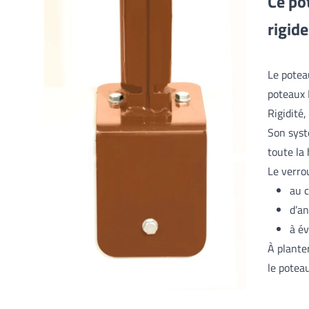
Ce po
rigid
Le potea
poteaux 
Rigidité,
Son syst
toute la
Le verro
au c
d’an
à év
À plante
le potea