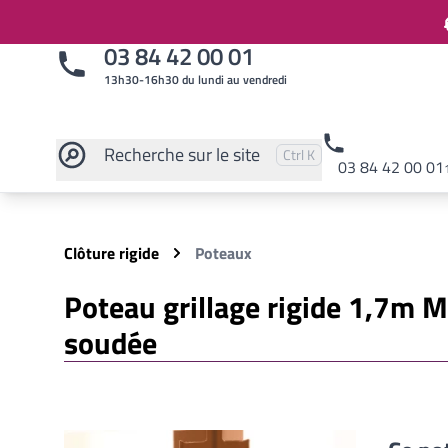
03 84 42 00 01
13h30-16h30 du lundi au vendredi
Recherche
sur le site
Pressez
et
pour rechercher
Ctrl
K
03 84 42 00 01
Rechercher sur le site
Clôture rigide
Poteaux
Poteau grillage rigide 1,7m 
soudée