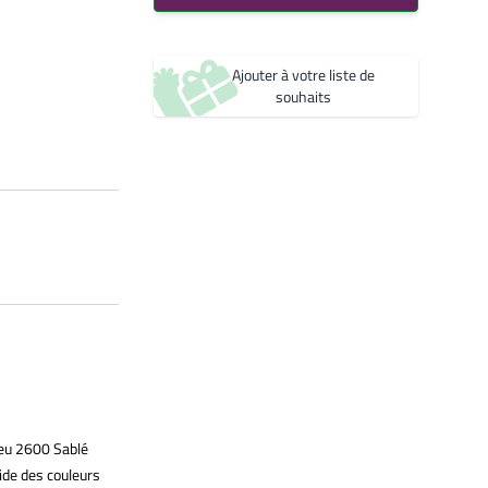
Noir 2200 Sablé
Créer une nouvelle liste de souhaits
YW360F
Noir 2300 Sablé
Ajouter à votre liste de
YW383I
souhaits
eu 2600 Sablé
ide des couleurs