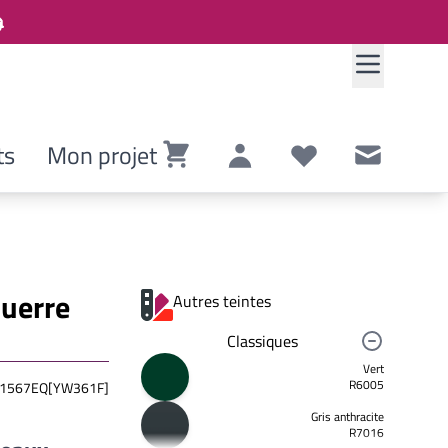
ts
Mon projet
Panier
Compte
Listes de souhaits
Contact
querre
Autres teintes
Classiques
Vert
R6005
1567EQ[YW361F]
Gris anthracite
R7016