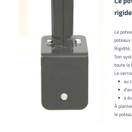
Ce po
rigid
Le potea
poteaux 
Rigidité,
Son syst
toute la
Le verro
au c
d’an
à év
À plante
le potea