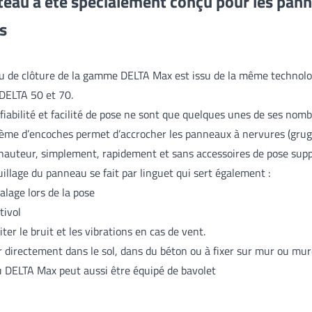
teau a été spécialement conçu pour les pan
es
u de clôture de la gamme DELTA Max est issu de la même technolo
DELTA 50 et 70.
 fiabilité et facilité de pose ne sont que quelques unes de ses nom
ème d’encoches permet d’accrocher les panneaux à nervures (grug
 hauteur, simplement, rapidement et sans accessoires de pose sup
uillage du panneau se fait par linguet qui sert également :
alage lors de la pose
tivol
iter le bruit et les vibrations en cas de vent.
r directement dans le sol, dans du béton ou à fixer sur mur ou mure
u DELTA Max peut aussi être équipé de bavolet