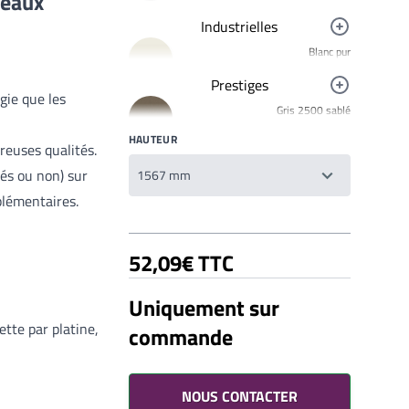
neaux
Industrielles
Blanc pur
R9010
Prestiges
Noir foncé
gie que les
Gris 2500 sablé
R9005
YW358F
HAUTEUR
Jaune signalisation
breuses qualités.
Bronze 2525
R1023
YW283F
és ou non) sur
Rouge clair brillant
Mars 2525 Sablé
R3020
plémentaires.
YX355F
Brun 2650 Sablé
52,09€ TTC
YW366F
Galet 2525
Uniquement sur
YX050F
tte par platine,
commande
Starlight 2525 Sablé
Votre liste de souhaits
YX353F
Un produit
0,00€
Gris 2900 Sablé
YW355F
NOUS CONTACTER