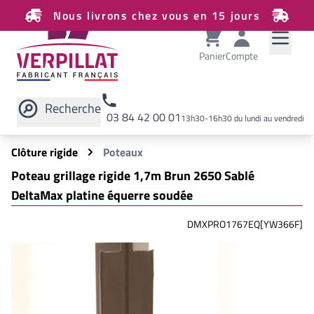
Nous livrons chez vous en 15 jours
Panier
Compte
Recherche
03 84 42 00 01
13h30-16h30 du lundi au vendredi
Rechercher sur le site
Clôture rigide
Poteaux
Poteau grillage rigide 1,7m Brun 2650 Sablé
DeltaMax platine équerre soudée
DMXPRO1767EQ[YW366F]