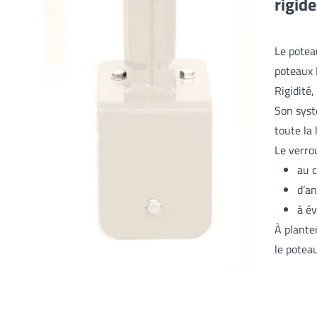
rigid
Le potea
poteaux 
Rigidité,
Son syst
toute la
Le verro
au c
d’an
à év
À plante
le potea