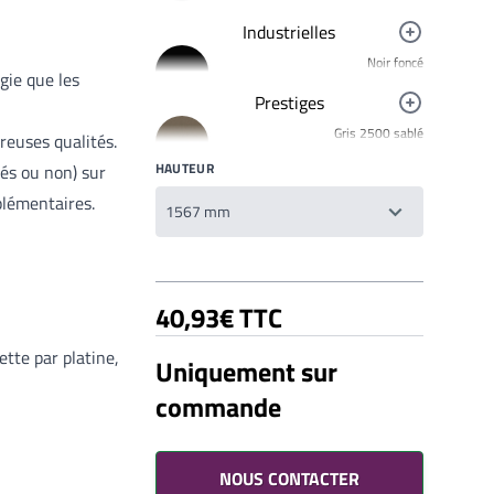
Industrielles
Noir foncé
gie que les
R9005
Prestiges
Jaune signalisation
Gris 2500 sablé
R1023
breuses qualités.
YW358F
HAUTEUR
Rouge clair brillant
és ou non) sur
Bronze 2525
R3020
plémentaires.
YW283F
Mars 2525 Sablé
YX355F
Brun 2650 Sablé
40,93€ TTC
YW366F
Galet 2525
tte par platine,
Uniquement sur
YX050F
commande
Starlight 2525 Sablé
Votre liste de souhaits
YX353F
Un produit
0,00€
Gris 2900 Sablé
YW355F
NOUS CONTACTER