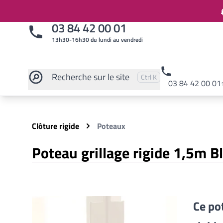
03 84 42 00 01
13h30-16h30 du lundi au vendredi
Recherche
sur le site
Pressez
et
pour rechercher
Ctrl
K
03 84 42 00 01
Rechercher sur le site
Clôture rigide
Poteaux
Poteau grillage rigide 1,5m 
Ce po