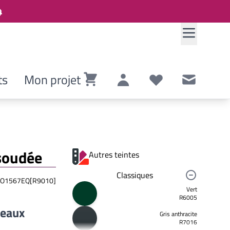
ts
Mon projet
Panier
Compte
Listes de souhaits
Contact
 soudée
Autres teintes
Classiques
O1567EQ[R9010]
Vert
R6005
neaux
Gris anthracite
R7016