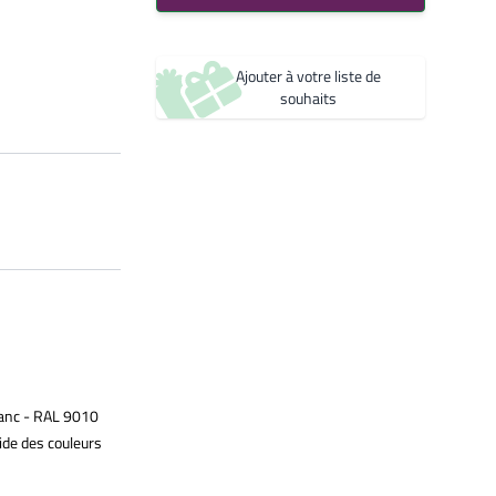
Bleu 2600 Sablé
Créer une nouvelle liste de souhaits
YW361F
Noir 2200 Sablé
Ajouter à votre liste de
YW360F
souhaits
Noir 2300 Sablé
YW383I
anc - RAL 9010
ide des couleurs