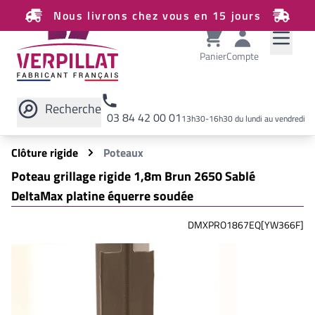
Nous livrons chez vous en 15 jours
Panier
Compte
Recherche
03 84 42 00 01
13h30-16h30 du lundi au vendredi
Rechercher sur le site
Clôture rigide
Poteaux
Poteau grillage rigide 1,8m Brun 2650 Sablé
DeltaMax platine équerre soudée
DMXPRO1867EQ[YW366F]