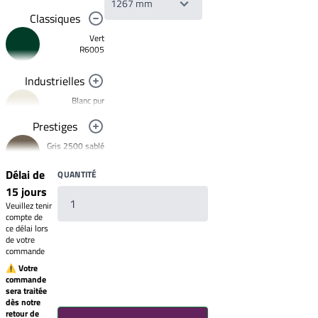
Classiques
Vert
R6005
Industrielles
Blanc pur
R9010
Prestiges
Noir foncé
Gris 2500 sablé
R9005
YW358F
Jaune
Délai de
QUANTITÉ
signalisation
Bronze 2525
R1023
15 jours
YW283F
Rouge clair
Veuillez tenir
Mars 2525
brillant
compte de
R3020
Sablé
ce délai lors
YX355F
de votre
Brun 2650
commande
Sablé
YW366F
⚠ Votre
commande
Galet 2525
sera traitée
YX050F
Votre
dès notre
liste
Starlight 2525
retour de