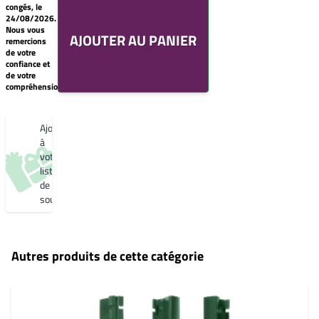
de
Sablé
congés, le
souhaits
YX353F
24/08/2026.
Un
Nous vous
Gris 2900 Sablé
AJOUTER AU PANIER
produit
remercions
YW355F
0,00€
de votre
Bleu 2600
confiance et
Créer
Sablé
de votre
une
YW361F
compréhension.
nouvelle
Noir 2200
liste
Sablé
de
YW360F
souhaits
Ajouter
Noir 2300
Sablé
à
YW383I
votre
liste
de
souhaits
Autres produits de cette catégorie