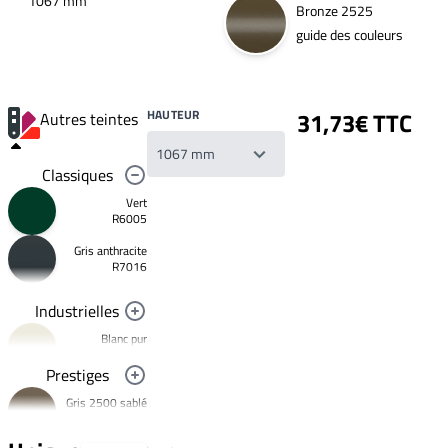
1067 mm
Bronze 2525
guide des couleurs
HAUTEUR
31,73€ TTC
Autres teintes
Classiques
Vert
R6005
Gris anthracite
Votre
R7016
liste
de
souhaits
Industrielles
Un
produit
Blanc pur
0,00€
R9010
Prestiges
Créer
Noir foncé
une
Gris 2500 sablé
R9005
nouvelle
YW358F
liste
Jaune
de
signalisation
Mars 2525