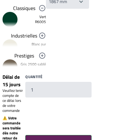
Classiques
Vert
R6005
Industrielles
Blanc pur
R9010
Prestiges
Noir foncé
Gris 2500 sablé
R9005
YW358F
Jaune
Délai de
QUANTITÉ
signalisation
Bronze 2525
R1023
15 jours
YW283F
Rouge clair
Veuillez tenir
Mars 2525
brillant
compte de
R3020
Sablé
ce délai lors
YX355F
de votre
Brun 2650
commande
Sablé
YW366F
⚠ Votre
commande
Galet 2525
sera traitée
YX050F
Votre
dès notre
liste
Starlight 2525
retour de