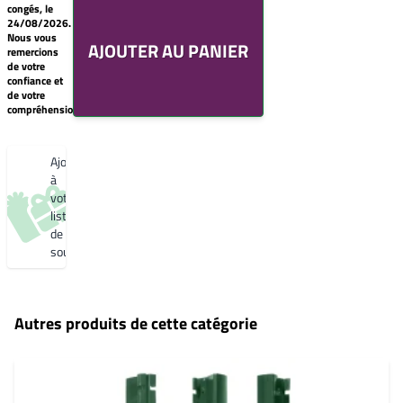
de
Sablé
congés, le
souhaits
YX353F
24/08/2026.
Un
Nous vous
Gris 2900 Sablé
AJOUTER AU PANIER
produit
remercions
YW355F
0,00€
de votre
Bleu 2600
confiance et
Créer
Sablé
de votre
une
YW361F
compréhension.
nouvelle
Noir 2200
liste
Sablé
de
YW360F
souhaits
Ajouter
Noir 2300
Sablé
à
YW383I
votre
liste
de
souhaits
Autres produits de cette catégorie