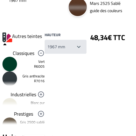
1967 mm
Mars 2525 Sablé
guide des couleurs
HAUTEUR
48,34€ TTC
Autres teintes
Classiques
Vert
R6005
Gris anthracite
Votre
R7016
liste
de
souhaits
Industrielles
Un
produit
Blanc pur
0,00€
R9010
Prestiges
Créer
Noir foncé
une
Gris 2500 sablé
R9005
nouvelle
YW358F
liste
Jaune
de
signalisation