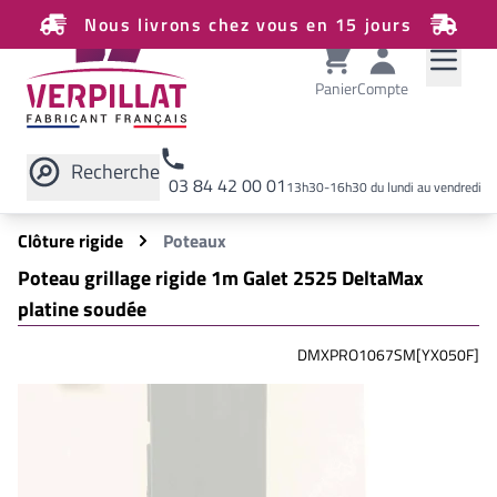
Nous livrons chez vous en 15 jours
Panier
Compte
Recherche
03 84 42 00 01
13h30-16h30 du lundi au vendredi
Rechercher sur le site
Clôture rigide
Poteaux
Poteau grillage rigide 1m Galet 2525 DeltaMax
platine soudée
DMXPRO1067SM[YX050F]