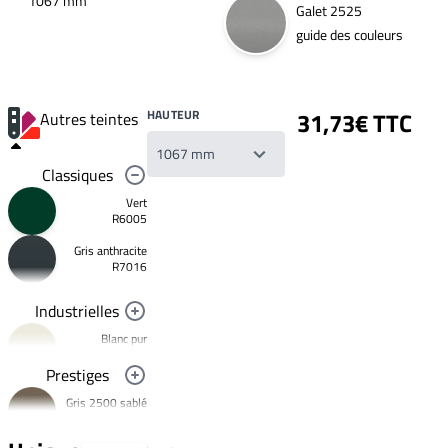
1067 mm
Galet 2525
guide des couleurs
HAUTEUR
31,73€ TTC
Autres teintes
Classiques
Vert
R6005
Gris anthracite
Votre
R7016
liste
de
souhaits
Industrielles
Un
produit
Blanc pur
0,00€
R9010
Prestiges
Créer
Noir foncé
une
Gris 2500 sablé
R9005
nouvelle
YW358F
liste
Jaune
de
signalisation