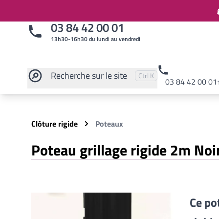
03 84 42 00 01
13h30-16h30 du lundi au vendredi
Recherche
sur le site
Pressez
et
pour rechercher
Ctrl
K
03 84 42 00 01
Rechercher sur le site
Clôture rigide
Poteaux
Poteau grillage rigide 2m No
Ce po