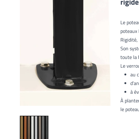
rigid
Le potea
poteaux 
Rigidité,
Son syst
toute la
Le verro
au c
d’an
à év
À plante
le potea