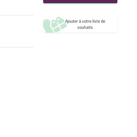
Bleu 2600 Sablé
Créer une nouvelle liste de souhaits
YW361F
Noir 2200 Sablé
Ajouter à votre liste de
YW360F
souhaits