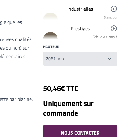
Industrielles
Blanc pur
gie que les
R9010
Prestiges
Noir foncé
Gris 2500 sablé
R9005
breuses qualités.
YW358F
HAUTEUR
Jaune signalisation
és ou non) sur
Bronze 2525
R1023
plémentaires.
YW283F
Rouge clair brillant
Mars 2525 Sablé
R3020
YX355F
Brun 2650 Sablé
50,46€ TTC
YW366F
Galet 2525
tte par platine,
Uniquement sur
YX050F
commande
Starlight 2525 Sablé
Votre liste de souhaits
YX353F
Un produit
0,00€
Gris 2900 Sablé
YW355F
NOUS CONTACTER