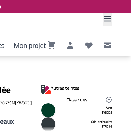
ts
Mon projet
Panier
Compte
Listes de souhaits
Contact
dée
Autres teintes
Classiques
2067SM[YW383I]
Vert
R6005
neaux
Gris anthracite
R7016