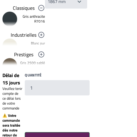
Classiques
Gris anthracite
R7016
Industrielles
Blanc pur
R9010
Prestiges
Noir foncé
Gris 2500 sablé
R9005
YW358F
Jaune
Délai de
QUANTITÉ
signalisation
Bronze 2525
R1023
15 jours
YW283F
Rouge clair
Veuillez tenir
Mars 2525
brillant
compte de
R3020
Sablé
ce délai lors
YX355F
de votre
Brun 2650
commande
Sablé
YW366F
⚠ Votre
commande
Galet 2525
sera traitée
YX050F
Votre
dès notre
liste
Starlight 2525
retour de