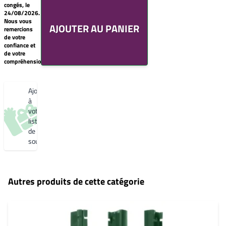
de
Sablé
congés, le
souhaits
YX353F
24/08/2026.
Un
Nous vous
Gris 2900 Sablé
AJOUTER AU PANIER
produit
remercions
YW355F
0,00€
de votre
Bleu 2600
confiance et
Créer
Sablé
de votre
une
YW361F
compréhension.
nouvelle
Noir 2200
liste
Sablé
de
YW360F
souhaits
Ajouter
Noir 2300
Sablé
à
YW383I
votre
liste
de
souhaits
Autres produits de cette catégorie