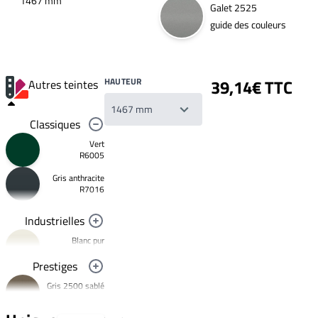
1467 mm
Galet 2525
guide des couleurs
HAUTEUR
39,14€ TTC
Autres teintes
Classiques
Vert
R6005
Gris anthracite
Votre
R7016
liste
de
souhaits
Industrielles
Un
produit
Blanc pur
0,00€
R9010
Prestiges
Créer
Noir foncé
une
Gris 2500 sablé
R9005
nouvelle
YW358F
liste
Jaune
de
signalisation