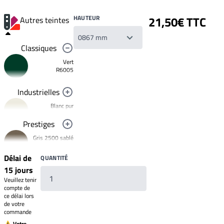
HAUTEUR
21,50€ TTC
Autres teintes
Classiques
Vert
R6005
Industrielles
Blanc pur
R9010
Prestiges
Noir foncé
Gris 2500 sablé
R9005
YW358F
Jaune
Délai de
QUANTITÉ
signalisation
Bronze 2525
R1023
15 jours
YW283F
Rouge clair
Veuillez tenir
Mars 2525
brillant
compte de
R3020
Sablé
ce délai lors
YX355F
de votre
Brun 2650
commande
Sablé
YW366F
⚠ Votre