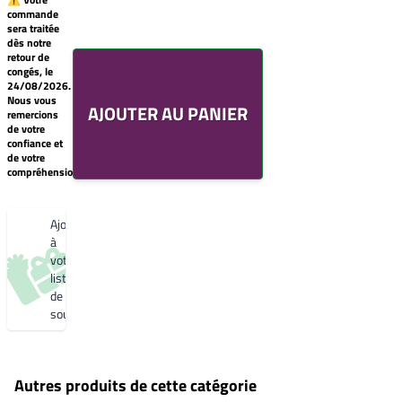
commande
Galet 2525
sera traitée
YX050F
Votre
dès notre
liste
Starlight 2525
retour de
de
Sablé
congés, le
souhaits
YX353F
24/08/2026.
Un
Nous vous
Gris 2900 Sablé
AJOUTER AU PANIER
produit
remercions
YW355F
0,00€
de votre
Bleu 2600
confiance et
Créer
Sablé
de votre
une
YW361F
compréhension.
nouvelle
Noir 2200
liste
Sablé
de
YW360F
souhaits
Ajouter
Noir 2300
Sablé
à
YW383I
votre
liste
de
souhaits
Autres produits de cette catégorie