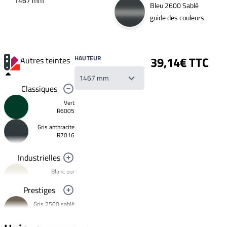
1467 mm
Bleu 2600 Sablé
guide des couleurs
HAUTEUR
39,14€ TTC
Autres teintes
Classiques
Vert
R6005
Gris anthracite
Votre
R7016
liste
de
souhaits
Industrielles
Un
produit
Blanc pur
0,00€
R9010
Prestiges
Créer
Noir foncé
une
Gris 2500 sablé
R9005
nouvelle
YW358F
liste
Jaune
de
signalisation