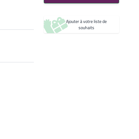
Bleu 2600 Sablé
Créer une nouvelle liste de souhaits
YW361F
Noir 2200 Sablé
Ajouter à votre liste de
YW360F
souhaits
Noir 2300 Sablé
YW383I