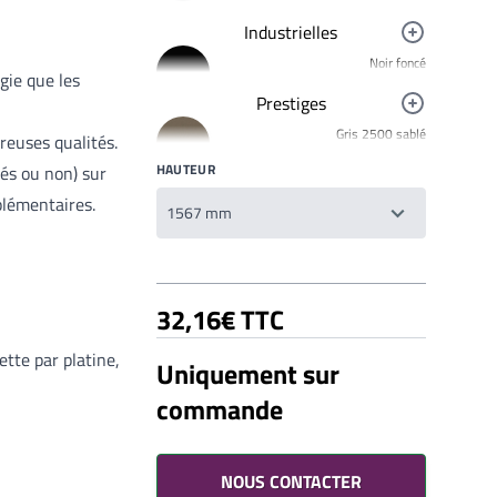
Industrielles
Noir foncé
gie que les
R9005
Prestiges
Jaune signalisation
Gris 2500 sablé
R1023
breuses qualités.
YW358F
HAUTEUR
Rouge clair brillant
és ou non) sur
Bronze 2525
R3020
plémentaires.
YW283F
Mars 2525 Sablé
YX355F
Brun 2650 Sablé
32,16€ TTC
YW366F
Galet 2525
tte par platine,
Uniquement sur
YX050F
commande
Starlight 2525 Sablé
Votre liste de souhaits
YX353F
Un produit
0,00€
Gris 2900 Sablé
YW355F
NOUS CONTACTER