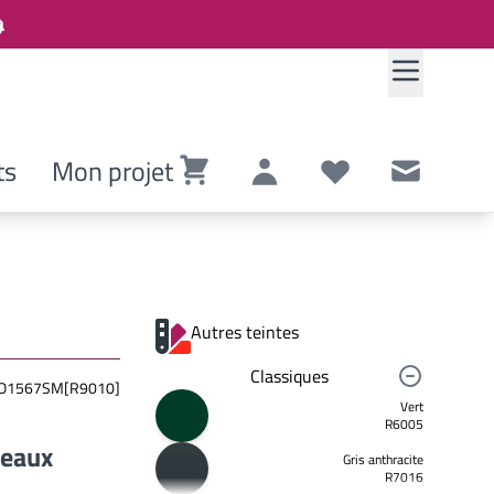
ts
Mon projet
Panier
Compte
Listes de souhaits
Contact
Autres teintes
Classiques
O1567SM[R9010]
Vert
R6005
neaux
Gris anthracite
R7016