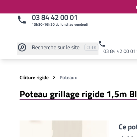
03 84 42 00 01
13h30-16h30 du lundi au vendredi
Recherche
sur le site
Pressez
et
pour rechercher
Ctrl
K
03 84 42 00 01
Rechercher sur le site
Clôture rigide
Poteaux
Poteau grillage rigide 1,5m B
Ce po