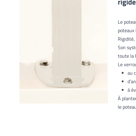
rigid
Le potea
poteaux 
Rigidité,
Son syst
toute la
Le verro
au c
d’an
à év
À plante
le potea