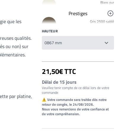
Blanc pur
R9010
Prestiges
Noir foncé
gie que les
Gris 2500 sablé
R9005
YW358F
HAUTEUR
Jaune signalisation
Bronze 2525
R1023
breuses qualités.
YW283F
Rouge clair brillant
és ou non) sur
Mars 2525 Sablé
R3020
plémentaires.
YX355F
Brun 2650 Sablé
21,50€ TTC
YW366F
Galet 2525
Délai de 15 jours
YX050F
Veuillez tenir compte de ce délai lors de votre
commande
Starlight 2525 Sablé
tte par platine,
YX353F
⚠ Votre commande sera traitée dès notre
retour de congés, le 24/08/2026.
Gris 2900 Sablé
Nous vous remercions de votre confiance et
YW355F
de votre compréhension.
Bleu 2600 Sablé
YW361F