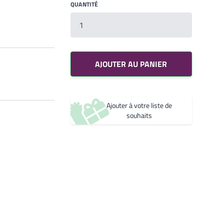
QUANTITÉ
Noir 2200 Sablé
YW360F
Noir 2300 Sablé
Votre liste de souhaits
YW383I
Un produit
0,00€
AJOUTER AU PANIER
Créer une nouvelle liste de souhaits
Ajouter à votre liste de
souhaits