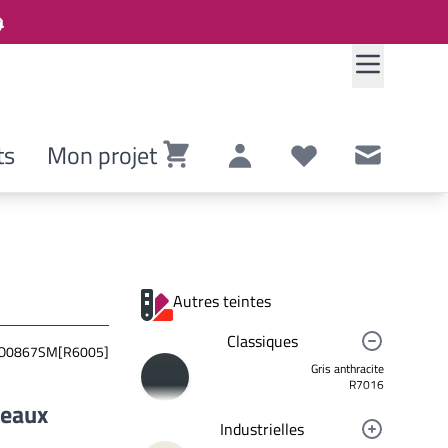
ts
Mon projet
Panier
Compte
Listes de souhaits
Contact
Autres teintes
Classiques
O0867SM[R6005]
Gris anthracite
R7016
neaux
Industrielles