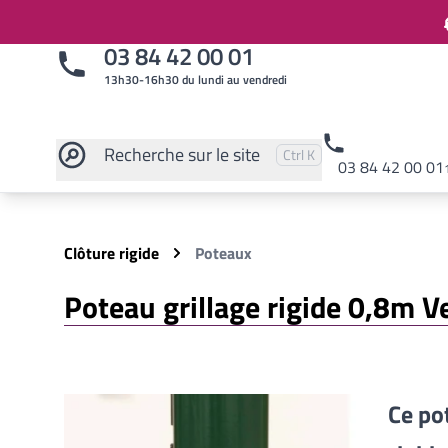
03 84 42 00 01
13h30-16h30 du lundi au vendredi
Recherche
sur le site
Pressez
et
pour rechercher
Ctrl
K
03 84 42 00 01
Rechercher sur le site
Clôture rigide
Poteaux
Poteau grillage rigide 0,8m V
Ce po