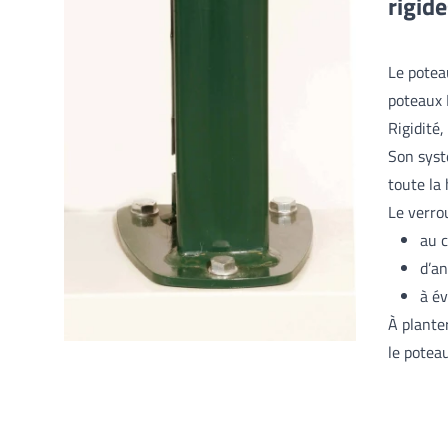
rigid
Le potea
poteaux 
Rigidité,
Son syst
toute la
Le verro
au c
d’an
à év
À plante
le potea