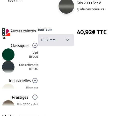
1567 mm
Gris 2900 Sablé
guide des couleurs
HAUTEUR
40,92€ TTC
Autres teintes
Classiques
Vert
R6005
Gris anthracite
Votre
R7016
liste
de
souhaits
Industrielles
Un
produit
Blanc pur
0,00€
R9010
Prestiges
Créer
Noir foncé
une
Gris 2500 sablé
R9005
nouvelle
YW358F
liste
Jaune
de
signalisation