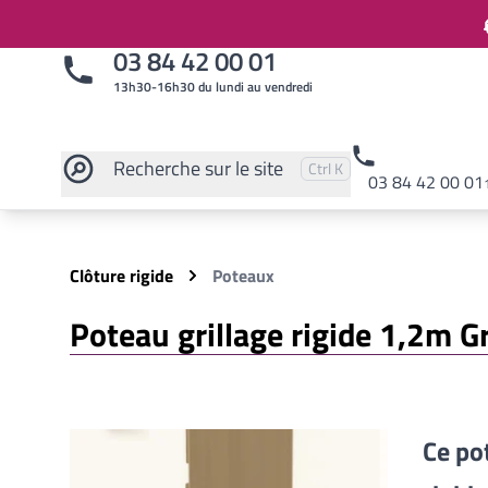
03 84 42 00 01
13h30-16h30 du lundi au vendredi
Recherche
sur le site
Pressez
et
pour rechercher
Ctrl
K
03 84 42 00 01
Rechercher sur le site
Clôture rigide
Poteaux
Poteau grillage rigide 1,2m G
Ce po