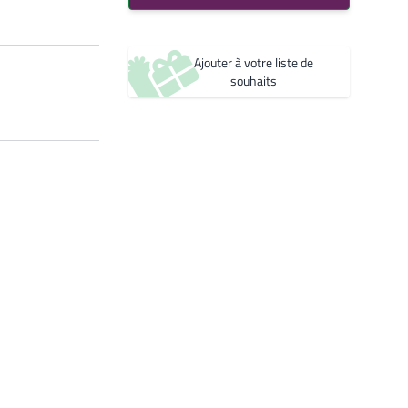
Noir 2200 Sablé
Créer une nouvelle liste de souhaits
YW360F
Noir 2300 Sablé
Ajouter à votre liste de
YW383I
souhaits