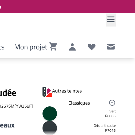
ts
Mon projet
Panier
Compte
Listes de souhaits
Contact
oudée
Autres teintes
Classiques
267SM[YW358F]
Vert
R6005
neaux
Gris anthracite
R7016