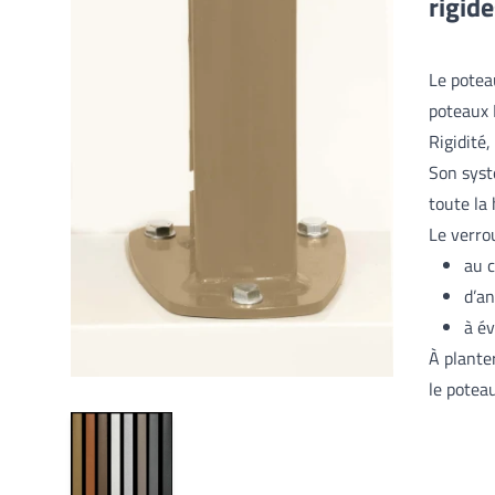
rigid
Le potea
poteaux 
Rigidité,
Son syst
toute la
Le verro
au c
d’an
à év
À plante
le potea