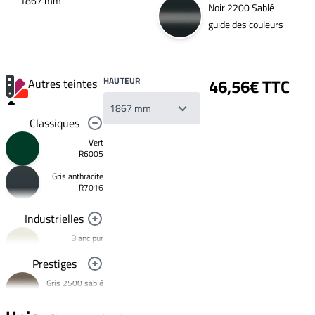
1867 mm
Noir 2200 Sablé
guide des couleurs
HAUTEUR
46,56€ TTC
Autres teintes
Classiques
Vert
R6005
Gris anthracite
Votre
R7016
liste
de
souhaits
Industrielles
Un
produit
Blanc pur
0,00€
R9010
Prestiges
Créer
Noir foncé
une
Gris 2500 sablé
R9005
nouvelle
YW358F
liste
Jaune
de
signalisation